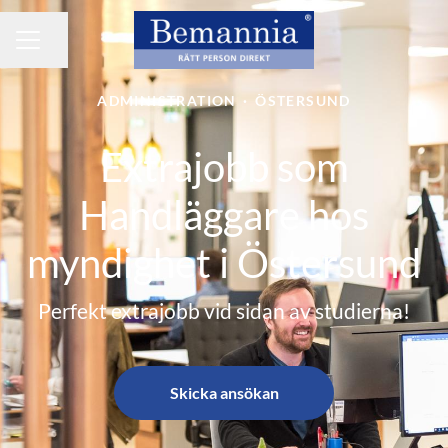
Dela sidan
KARRIÄRMENY
ADMINISTRATION
·
ÖSTERSUND
Extrajobb som
Handläggare hos
myndighet i Östersund
Perfekt extrajobb vid sidan av studierna!
Skicka ansökan