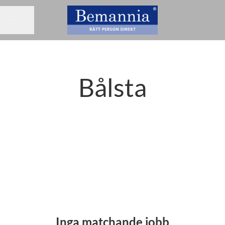
Dela sidan
KARRIÄRMENY
Bålsta
Inga matchande jobb