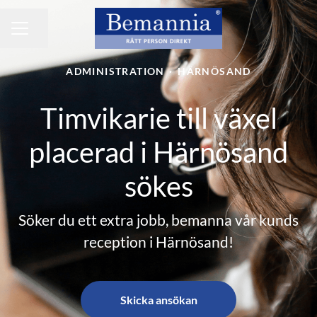
Dela sidan
KARRIÄRMENY
ADMINISTRATION
·
HÄRNÖSAND
Timvikarie till växel
placerad i Härnösand
sökes
Söker du ett extra jobb, bemanna vår kunds
reception i Härnösand!
Skicka ansökan