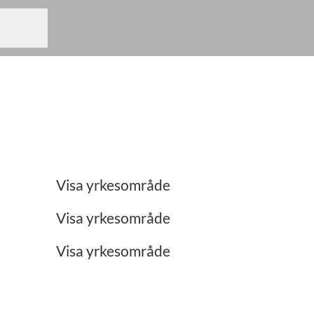
Dela sidan
KARRIÄRMENY
Ekonomi
Administration
Visa yrkesområde
Restaurang/Storkök
Visa yrkesområde
Visa yrkesområde