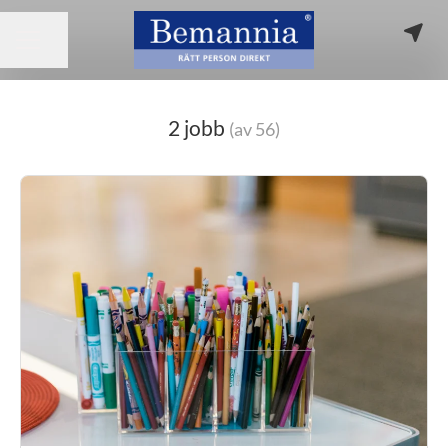
Dela sidan
KARRIÄRMENY
2 jobb
(av 56)