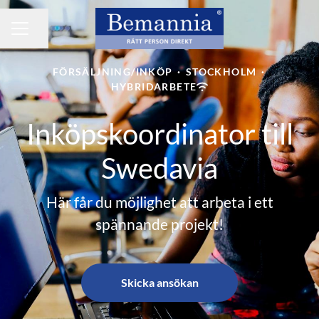
Dela sidan
KARRIÄRMENY
FÖRSÄLJNING/INKÖP
·
STOCKHOLM
·
HYBRIDARBETE
Inköpskoordinator till
Swedavia
Här får du möjlighet att arbeta i ett
spännande projekt!
Skicka ansökan