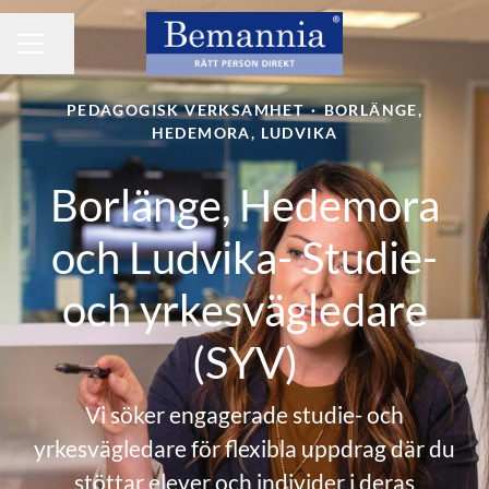
Dela sidan
KARRIÄRMENY
PEDAGOGISK VERKSAMHET
·
BORLÄNGE,
HEDEMORA, LUDVIKA
Borlänge, Hedemora
och Ludvika- Studie-
och yrkesvägledare
(SYV)
Vi söker engagerade studie- och
yrkesvägledare för flexibla uppdrag där du
stöttar elever och individer i deras