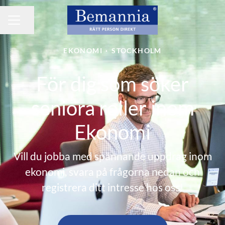
Dela sidan
KARRIÄRMENY
EKONOMI
·
STOCKHOLM
För dig som söker
seniora roller inom
Ekonomi
Vill du jobba med spännande uppdrag inom
ekonomi, svara på frågorna nedan och
registrera ditt intresse hos oss!