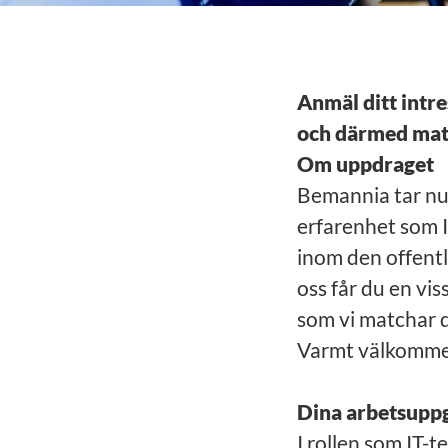
Anmäl
ditt intr
och därmed mat
Om uppdraget
Bemannia tar nu 
erfarenhet som 
inom den offentl
oss får du en vis
som vi matchar d
Varmt välkommen 
Dina arbetsuppg
I rollen som IT-t