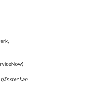
erk,
erviceNow)
 tjänster kan