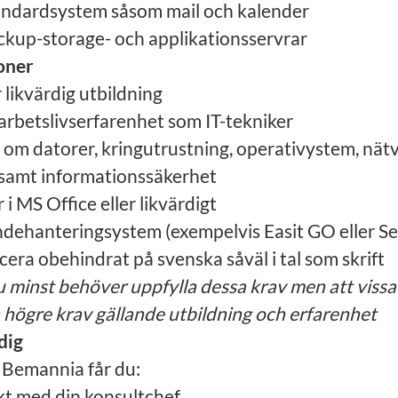
andardsystem såsom mail och kalender
ckup-storage- och applikationsservrar
ioner
likvärdig utbildning
s arbetslivserfarenhet som IT-tekniker
om datorer, kringutrustning, operativystem, nätv
samt informationssäkerhet
 MS Office eller likvärdigt
ndehanteringsystem (exempelvis Easit GO eller S
a obehindrat på svenska såväl i tal som skrift
 minst behöver uppfylla dessa krav men att vissa
 högre krav gällande utbildning och erfarenhet
dig
 Bemannia får du:
kt med din konsultchef