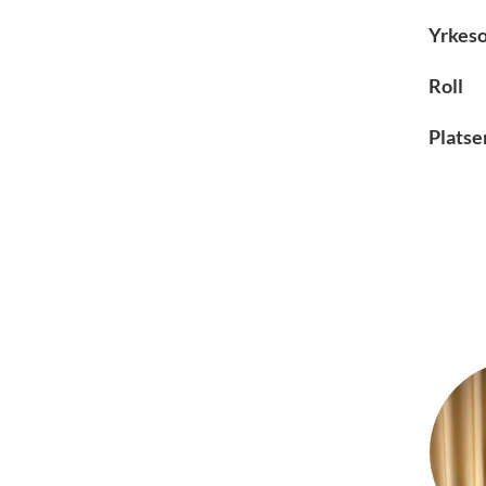
Yrkes
Roll
Platse