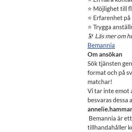
⭐ Möjlighet till
⭐ Erfarenhet på 
⭐ Trygga anställ
🔭
Läs mer om hur
Bemannia
Om ansökan
Sök tjänsten gen
format och på sv
matchar!
Vi tar inte emot
besvaras dessa a
annelie.hamma
Bemannia är ett
tillhandahåller 