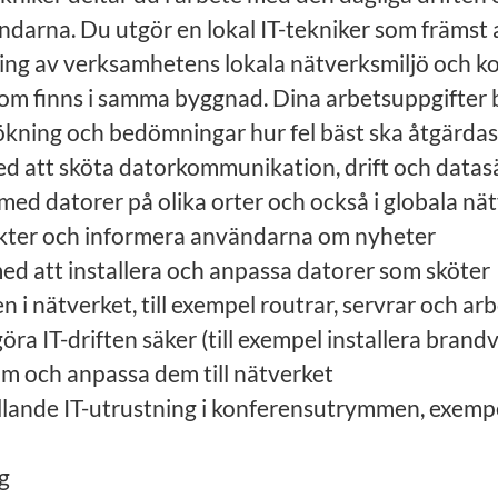
ändarna. Du utgör en lokal IT-tekniker som främst
kling av verksamhetens lokala nätverksmiljö och
om finns i samma byggnad. Dina arbetsuppgifter b
ökning och bedömningar hur fel bäst ska åtgärda
ed att sköta datorkommunikation, drift och datasä
med datorer på olika orter och också i globala nä
kter och informera användarna om nyheter
med att installera och anpassa datorer som sköter
i nätverket, till exempel routrar, servrar och ar
öra IT-driften säker (till exempel installera brand
am och anpassa dem till nätverket
llande IT-utrustning i konferensutrymmen, exemp
m
g