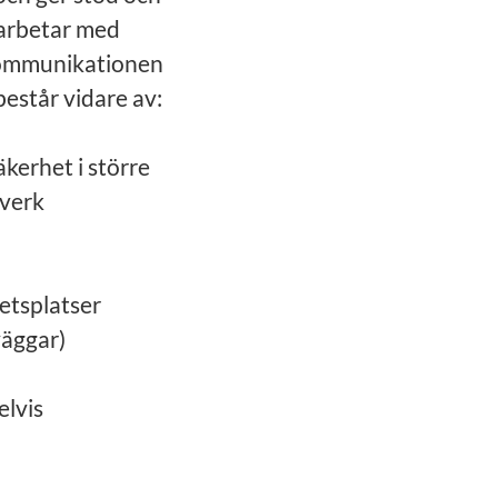
 arbetar med
 kommunikationen
estår vidare av:
s
kerhet i större
tverk
betsplatser
väggar)
elvis