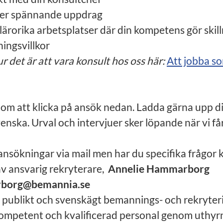
 fler spännande uppdrag
lärorika arbetsplatser där din kompetens gör skil
ningsvillkor
 det är att vara konsult hos oss här:
Att jobba so
om att klicka på ansök nedan. Ladda gärna upp dit
enska. Urval och intervjuer sker löpande när vi f
 ansökningar via mail men har du specifika frågor 
v ansvarig rekryterare,
Annelie Hammarborg
rborg@bemannia.se
 publikt och svenskägt bemannings- och rekryter
kompetent och kvalificerad personal genom uthyrn