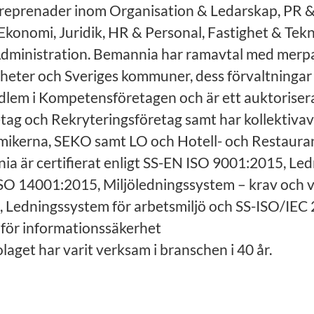
reprenader inom Organisation & Ledarskap, PR &
Ekonomi, Juridik, HR & Personal, Fastighet & Tekn
dministration. Bemannia har ramavtal med merp
heter och Sveriges kommuner, dess förvaltningar 
lem i Kompetensföretagen och är ett auktoriser
ag och Rekryteringsföretag samt har kollektiva
ikerna, SEKO samt LO och Hotell- och Restaura
a är certifierat enligt SS-EN ISO 9001:2015, Le
ISO 14001:2015, Miljöledningssystem – krav och v
 Ledningssystem för arbetsmiljö och SS-ISO/IEC
för informationssäkerhet
laget har varit verksam i branschen i 40 år.