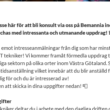
esse här för att bli konsult via oss på Bemannia i
chas med intressanta och utmanande uppdrag! 
emot intresseanmälningar från dig som har minst
IT tekniker! Vi kommer framåt förmedla uppdrag t
iga sektorn på olika orter inom Västra Götaland.
stidsanställning vilket innebär att du blir anställd
ig för och du är intresserad av!
att skicka in dina uppgifter nedan! 📮
ifter
ekniker deltar du i arbete med den dagliga driften