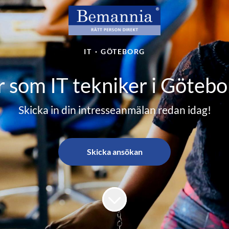
IT
·
GÖTEBORG
r som IT tekniker i Göteb
Skicka in din intresseanmälan redan idag!
Skicka ansökan