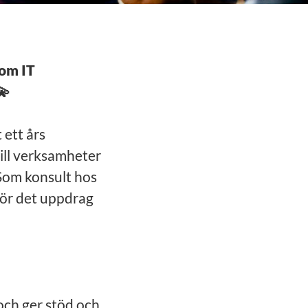
nom IT
💫
 ett års
ill verksamheter
 Som konsult hos
 för det uppdrag
 och ger stöd och