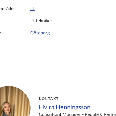
område
IT
IT-tekniker
r
Göteborg
KONTAKT
Elvira Henningsson
Consultant Manager – People & Perf