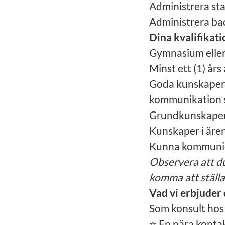
Administrera st
Administrera ba
Dina kvalifikat
Gymnasium eller 
Minst ett (1) år
Goda kunskaper 
kommunikation 
Grundkunskaper i
Kunskaper i äre
Kunna kommunicer
Observera att du
komma att ställa
Vad vi erbjuder 
Som konsult hos
⭐ En nära konta