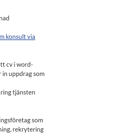
lnad
m konsult via
t cv i word-
år in uppdrag som
kring tjänsten
ingsföretag som
ing, rekrytering