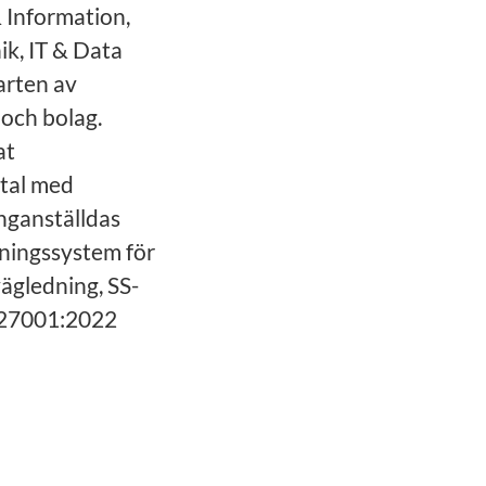
 Information,
ik, IT & Data
arten av
och bolag.
at
vtal med
nganställdas
dningssystem för
ägledning, SS-
 27001:2022