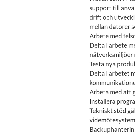
support till anv
drift och utvec
mellan datorer s
Arbete med fels
Delta i arbete m
nätverksmiljöer 
Testa nya produ
Delta i arbetet 
kommunikationen 
Arbeta med att g
Installera progr
Tekniskt stöd gä
videmötesyste
Backuphanterin