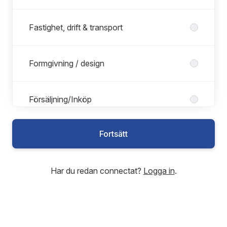
Fastighet, drift & transport
Formgivning / design
Försäljning/Inköp
Fortsätt
HR/Personalarbete
Har du redan connectat?
Logga in
.
Hälso- och sjukvård
Interim Management